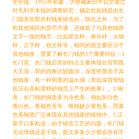
史价值。1933年初夏，大收藏家田中启文通过
对毛利手本钱的调查研究，确定此批钱是由长
门国美弥郡赤村钱座铸造的，除此之外，为了
和其他地区的货币共通，还铸造了与其他钱座
文字一致的钱币，比如星文样，俯永样，太细
样，正字样，劲文样等，相同的面文要区分于
其他钱座，需要了解长门钱的3个重要特征：1
长门背。长门钱后背的特点主要体现在背郭既
大又深，郭的四角比较圆润，深度明显高于其
他钱座，有一种明显的溢出感（类似深背母钱
按压在高粘度精砂钱范上产生的效果）。2.铜
质，长门钱的铜质多为冷色系，例如灰白色，
青白色，青褐色等等，唯独缺少黄色系，而黄
色系铜质广泛体现在其他钱座的铸钱中。3.正
面字口多粘连，由于铸造工艺的问题，长门钱
无论母钱还是子钱，面文多多少少都会存在字