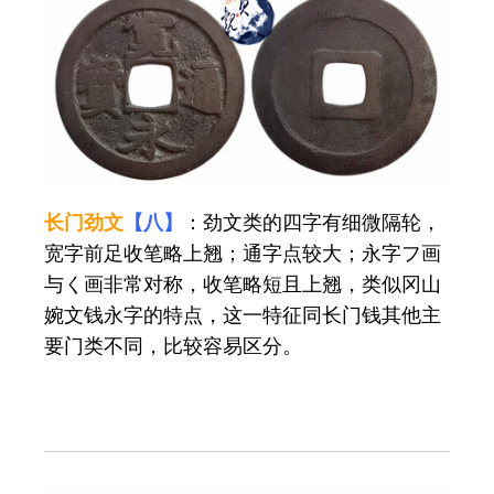
长门劲文
【八】
：劲文类的四字有细微隔轮，
宽字前足收笔略上翘；通字点较大；永字フ画
与く画非常对称，收笔略短且上翘，类似冈山
婉文钱永字的特点，这一特征同长门钱其他主
要门类不同，比较容易区分。