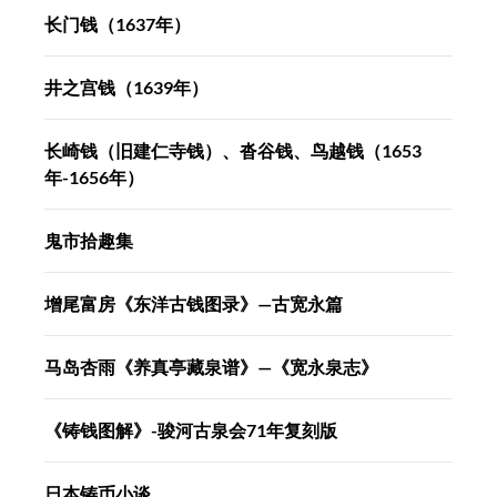
长门钱（1637年）
井之宫钱（1639年）
长崎钱（旧建仁寺钱）、沓谷钱、鸟越钱（1653
年-1656年）
鬼市拾趣集
增尾富房《东洋古钱图录》—古宽永篇
马岛杏雨《养真亭藏泉谱》—《宽永泉志》
《铸钱图解》-骏河古泉会71年复刻版
日本铸币小谈