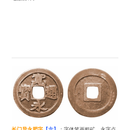
长门异永肥字
【六】
：字体笔画粗矿，永字点