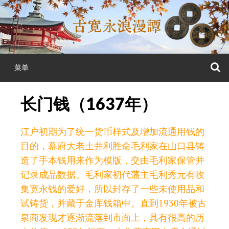
跳
至
正
文
菜单
长门钱（1637年）
江户初期为了统一货币样式及增加流通用钱的
目的，幕府大老土井利胜命毛利家在山口县铸
造了手本钱用来作为模版，交由毛利家保管并
记录成品数据。毛利家初代藩主毛利秀元有收
集宽永钱的爱好，所以封存了一些未使用品和
试铸货，并藏于金库钱箱中。直到1930年被古
泉商发现才逐渐流落到市面上，具有很高的历