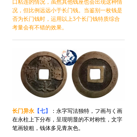
口粘连的情况，虽然其他钱座也会出现这种情
况，但比例远远小于长门钱。当鉴别一枚钱是
否为长门钱时，运用以上3个长门钱特质综合
考量会有不错的效果。
长门异永
【七】
：永字写法独特，フ画与く画
在永柱上下分布，呈现明显的不对称性，文字
笔画较粗，钱体多见青灰色。