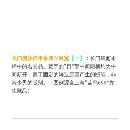
长门俯永样平永四ツ目宽
【一】
：长门钱俯永
样中的名誉品。宽字的“目”部中间两横均为中
间断开，属于固定的铸造原因产生的断笔，非
常少见的版别。（图例源自上海“蓝鸟698”先
生藏品）