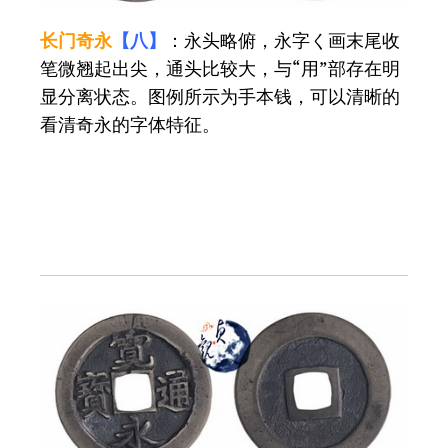
长门奇永
【八】
：永头略俯，永字く画末尾收
笔微翘起出尖，通头比较大，与“用”部存在明
显分离状态。图例所示为手本钱，可以清晰的
看清奇永的字体特征。