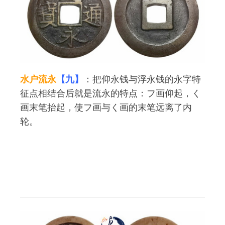
水户流永
【九】
：把仰永钱与浮永钱的永字特
征点相结合后就是流永的特点：フ画仰起，く
画末笔抬起，使フ画与く画的末笔远离了内
轮。