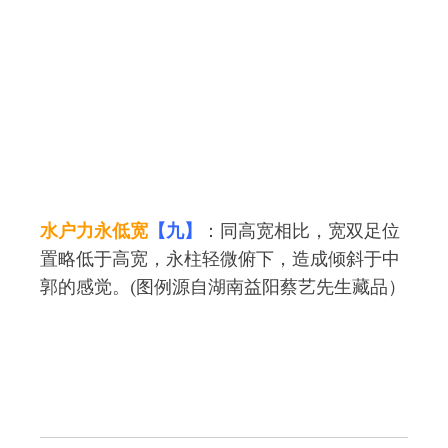
水户力永低宽
【九】
：同高宽相比，宽双足位
置略低于高宽，永柱轻微俯下，造成倾斜于中
郭的感觉。(图例源自湖南益阳蔡艺先生藏品）