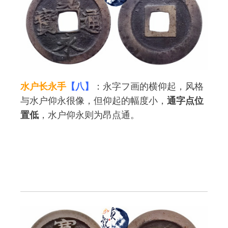
水户长永手
【八】
：永字フ画的横仰起，风格
与水户仰永很像，但仰起的幅度小，
通字点位
置低
，水户仰永则为昂点通。