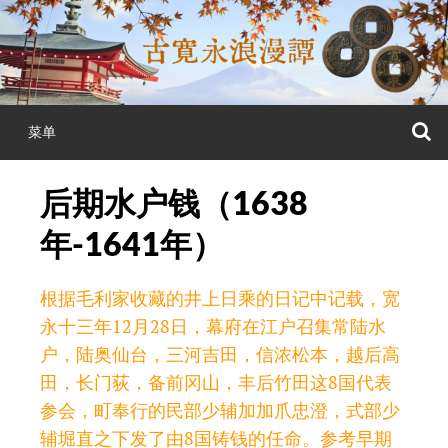
跳
至
正
文
菜单
后期水户钱（1638
年-1641年）
根据毛利家收藏的井上日乘的日记中记载，宽
永十三年12月28日，幕府在江户召集常陆水
户，陆奥仙台，三河吉田，信浓松本，越后高
田，长门荻，备前冈山，丰后竹田这8国代表
参会，町奉行的民部少辅加加爪忠澄，式部少
辅堀直之下发了由8国铸钱的任命。参考早期