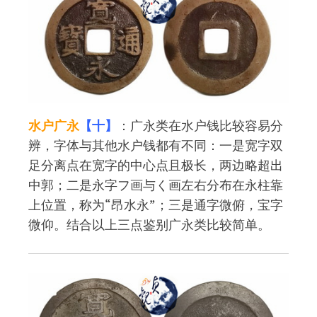
水户广永
【十】
：广永类在水户钱比较容易分
辨，字体与其他水户钱都有不同：一是宽字双
足分离点在宽字的中心点且极长，两边略超出
中郭；二是永字フ画与く画左右分布在永柱靠
上位置，称为“昂水永”；三是通字微俯，宝字
微仰。结合以上三点鉴别广永类比较简单。