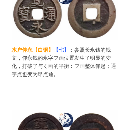
水户仰永【白铜】
【七】
：参照长永钱的钱
文，仰永钱的永字フ画位置发生了明显的变
化，打破了与く画的平衡：フ画整体仰起；通
字点也变为昂点通。