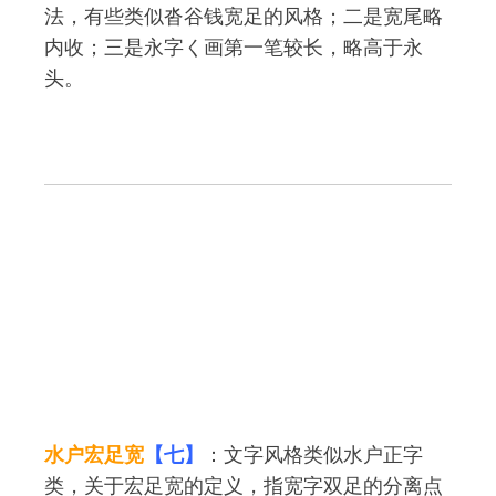
法，有些类似沓谷钱宽足的风格；二是宽尾略
内收；三是永字く画第一笔较长，略高于永
头。
水户宏足宽
【七】
：文字风格类似水户正字
类，关于宏足宽的定义，指宽字双足的分离点