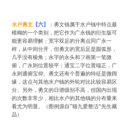
水户勇文
【六】
：勇文钱属于水户钱中特点最
模糊的一个类别，把它作为广永钱的衍生版可
能更容易理解：宽字双足的分离点同广永一
样，从中间分开，但勇文的宽后足是圆弧形，
几乎没有棱角；永字的永头和フ画第一笔微
俯，广永则位置较平；通宝二字位置端正，广
永则通俯宝仰。勇文还有个普遍的特征是微阔
缘，这点与其他水户钱的外轮对比比较容易区
分。另外，勇文的日谱级别不高，但国内出现
的次数非常少，相比水户的其他钱的分布量来
看尤为明显。（图例源自“猫九爱整洁”先生藏
品）