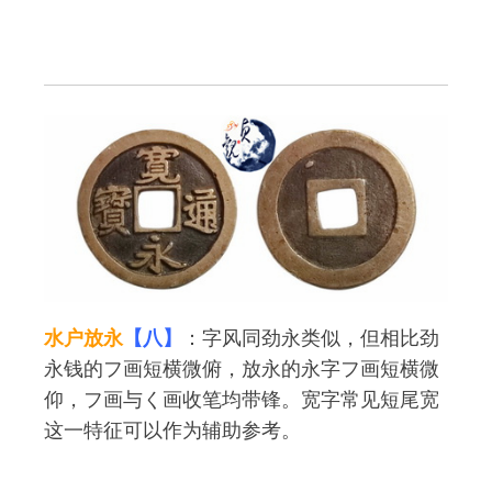
水户放永
【八】
：字风同劲永类似，但相比劲
永钱的フ画短横微俯，放永的永字フ画短横微
仰，フ画与く画收笔均带锋。宽字常见短尾宽
这一特征可以作为辅助参考。