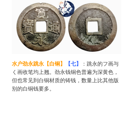
水户劲永跳永【白铜】
【七】
：跳永的フ画与
く画收笔均上翘。劲永钱铜色普遍为深黄色，
但也常见到白铜材质的铸钱，数量上比其他版
别的白铜钱要多。