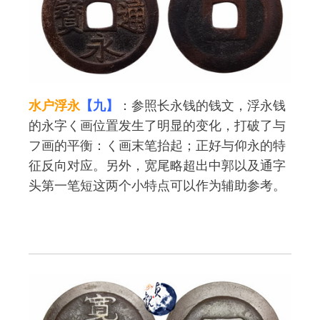
水户浮永
【九】
：参照长永钱的钱文，浮永钱
的永字く画位置发生了明显的变化，打破了与
フ画的平衡：く画末笔抬起；正好与仰永的特
征反向对应。另外，宽尾略超出中郭以及通字
头第一笔短这两个小特点可以作为辅助参考。