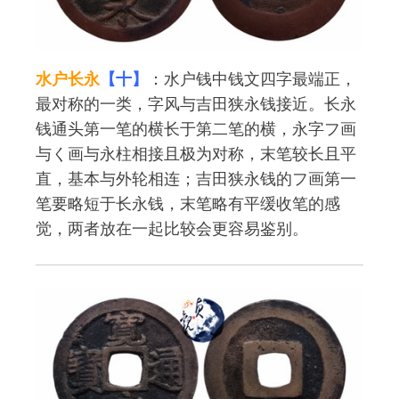
水户长永
【十】
：水户钱中钱文四字最端正，
最对称的一类，字风与吉田狭永钱接近。长永
钱通头第一笔的横长于第二笔的横，永字フ画
与く画与永柱相接且极为对称，末笔较长且平
直，基本与外轮相连；吉田狭永钱的フ画第一
笔要略短于长永钱，末笔略有平缓收笔的感
觉，两者放在一起比较会更容易鉴别。