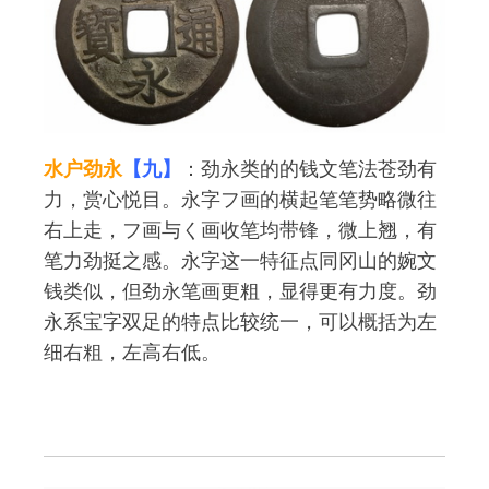
水户劲永
【九】
：劲永类的的钱文笔法苍劲有
力，赏心悦目。永字フ画的横起笔笔势略微往
右上走，フ画与く画收笔均带锋，微上翘，有
笔力劲挺之感。永字这一特征点同冈山的婉文
钱类似，但劲永笔画更粗，显得更有力度。劲
永系宝字双足的特点比较统一，可以概括为左
细右粗，左高右低。