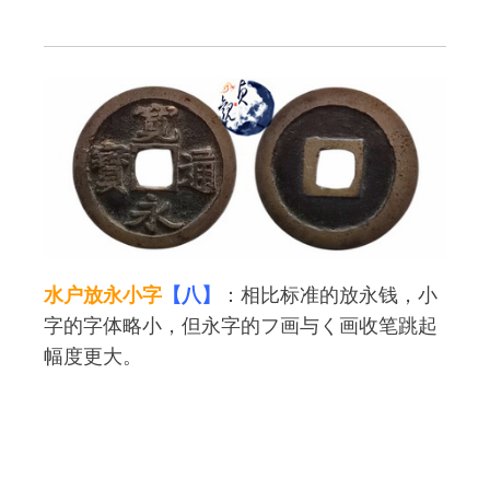
水户放永小字
【八】
：相比标准的放永钱，小
字的字体略小，但永字的フ画与く画收笔跳起
幅度更大。