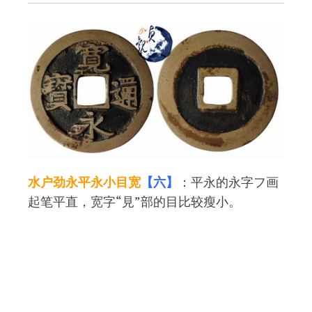
水户劲永平永小目宽
【六】
：平永的永字フ画
起笔平直，宽字“見”部的目比较瘦小。