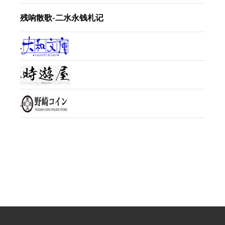
残响散歌-二水永钱札记
.
.
.