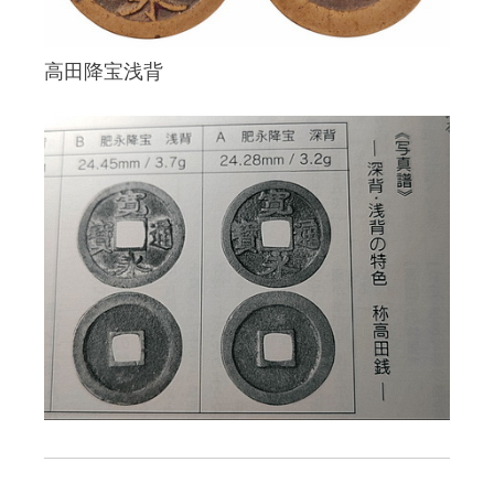
高田降宝浅背