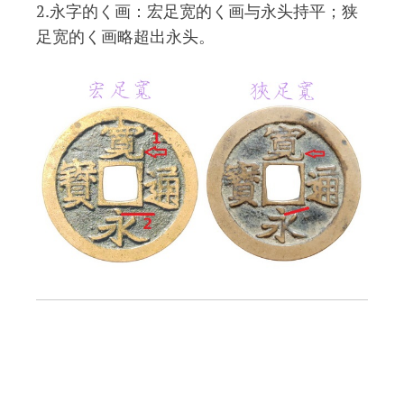
2.永字的く画：宏足宽的く画与永头持平；狭
足宽的く画略超出永头。