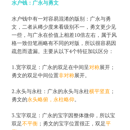
水户钱：广永与勇文
水户钱中有一对容易混淆的版别：广永与勇
文，二者从稀少度来看级别不一，勇文更少见
一些，与广永在价值上相差10倍左右，属于风
格一致但笔画略有不同的对版，所以很容易因
疏忽而遗漏。主要从以下4个特征加以区分：
1.宽字双足：广永的双足在中间呈
对称
展开；
勇文的双足中间位置
非对称
展开。
2.永头与永柱：广永的永头与永柱
横平竖直
；
勇文的
永头略俯，永柱略仰
。
3.宝字双足：广永的宝字因整体微仰，所以宝
双足
不平衡
；勇文的宝字位置很正，双足
平