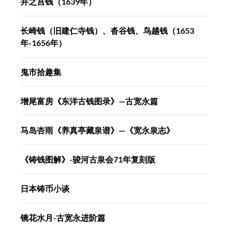
井之宫钱（1639年）
长崎钱（旧建仁寺钱）、沓谷钱、鸟越钱（1653
年-1656年）
鬼市拾趣集
增尾富房《东洋古钱图录》—古宽永篇
马岛杏雨《养真亭藏泉谱》—《宽永泉志》
《铸钱图解》-骏河古泉会71年复刻版
日本铸币小谈
镜花水月-古宽永进阶篇