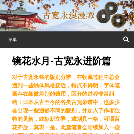
跳
至
正
文
菜单
镜花水月-古宽永进阶篇
对于古宽永钱的版别分辨，在收藏过程中总会
遇到一些钱体风格接近，特点不鲜明，字体笔
画存在细微差别的钱币，区分的过程非常纠
结；日本从古至今的各类古宽泉谱中，也多少
会出现一些迥然不同的版别，并加入了作者独
特的见解，或标新立异，或别具一格，可谓百
花齐放，莫衷一是。此篇笔者会陆续加入一些