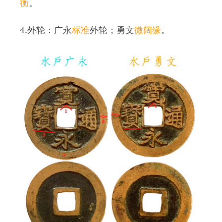
衡
。
4.外轮：广永
标准
外轮；勇文
微阔缘
。