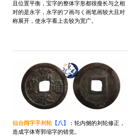
且位置平衡，宝字的整体字形都很瘦长与之相
对的是永字，永字的フ画与く画笔画较大且对
称展开，使永字看上去较为宽广。
仙台阔字手刔轮
【八】
：轮内侧的刔轮修正，
造成字体寄郭缩字的错觉。