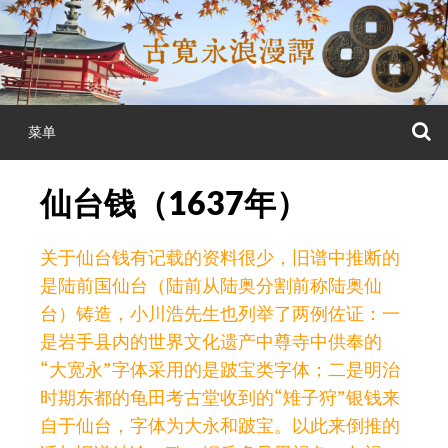
跳
至
正
文
菜单
仙台钱（1637年）
关于仙台钱有记载的资料很少，旧谱中推断的
是陆前国仙台（陆前从陆奥分割前称陆奥仙
台）铸造，小川浩先生也列举了两例佐证：一
是岩手县内的世界文化遗产中尊寺中供奉的
“大宽永”字体采用的是跛宝类字体；二是明治
时期东都的龟田考古堂收到的“雉子狩”银钱来
自于仙台，字体为大永和跛宝。以此来倒推的