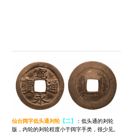
仙台阔字低头通刔轮
【二】
：低头通的刔轮
版，内轮的刔轮程度小于阔字手类，很少见。