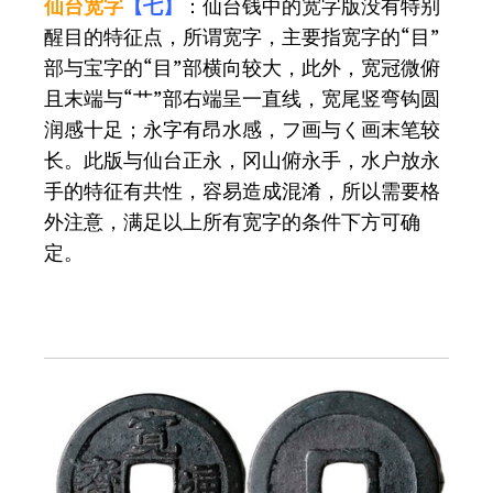
仙台宽字
【七】
：仙台钱中的宽字版没有特别
醒目的特征点，所谓宽字，主要指宽字的“目”
部与宝字的“目”部横向较大，此外，宽冠微俯
且末端与“艹”部右端呈一直线，宽尾竖弯钩圆
润感十足；永字有昂水感，フ画与く画末笔较
长。此版与仙台正永，冈山俯永手，水户放永
手的特征有共性，容易造成混淆，所以需要格
外注意，满足以上所有宽字的条件下方可确
定。