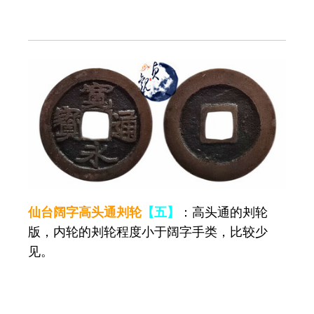
仙台阔字高头通刔轮
【五】
：高头通的刔轮
版，内轮的刔轮程度小于阔字手类，比较少
见。