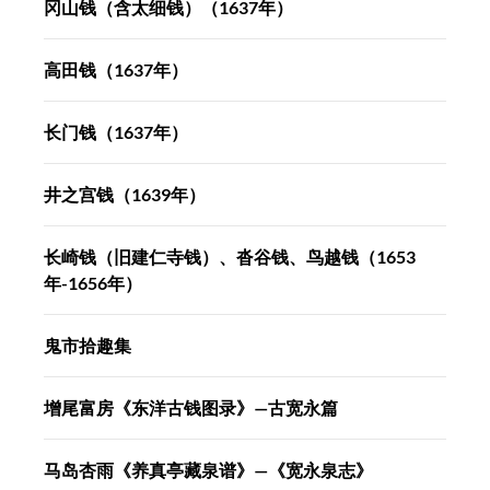
冈山钱（含太细钱）（1637年）
高田钱（1637年）
长门钱（1637年）
井之宫钱（1639年）
长崎钱（旧建仁寺钱）、沓谷钱、鸟越钱（1653
年-1656年）
鬼市拾趣集
增尾富房《东洋古钱图录》—古宽永篇
马岛杏雨《养真亭藏泉谱》—《宽永泉志》