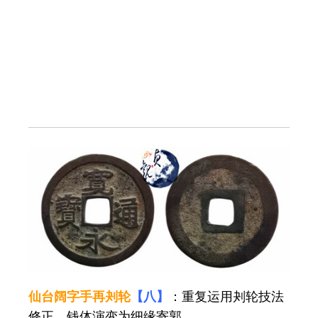
仙台阔字手再刔轮
【八】
：重复运用刔轮技法
修正，钱体演变为细缘寄郭。