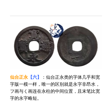
仙台正永
【六】
：仙台正永类的字体几乎和宽
字版一模一样，唯一的区别就是永字非昂水，
フ画与く画连在永柱的中间位置，且末笔比宽
字的永字略短。