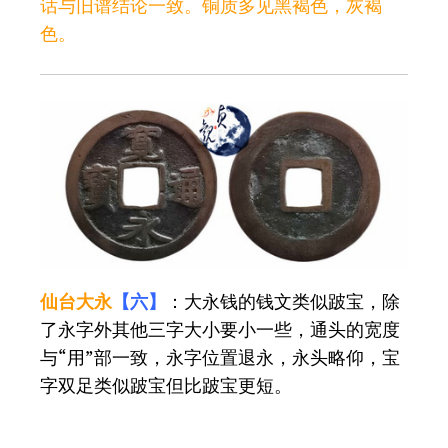
话与旧谱结论一致。铜质多见黑褐色，灰褐
色。
仙台大永
【六】
：大永钱的钱文类似跛宝，除
了永字外其他三字大小要小一些，通头的宽度
与“用”部一致，永字位置退永，永头略仰，宝
字双足类似跛宝但比跛宝更短。