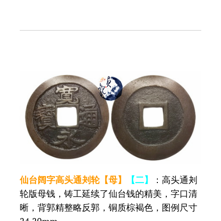
仙台阔字高头通刔轮【母】
【二】
：高头通刔
轮版母钱，铸工延续了仙台钱的精美，字口清
晰，背郭精整略反郭，铜质棕褐色，图例尺寸
24.20mm。