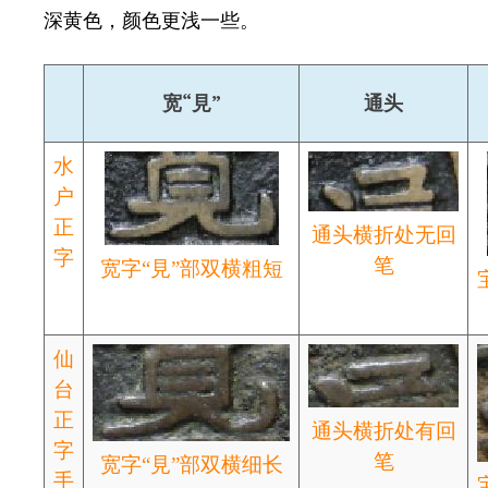
深黄色，颜色更浅一些。
宽“見”
通头
水
户
正
通头横折处无回
字
笔
宽字“見”部双横粗短
仙
台
正
通头横折处有回
字
笔
宽字“見”部双横细长
手