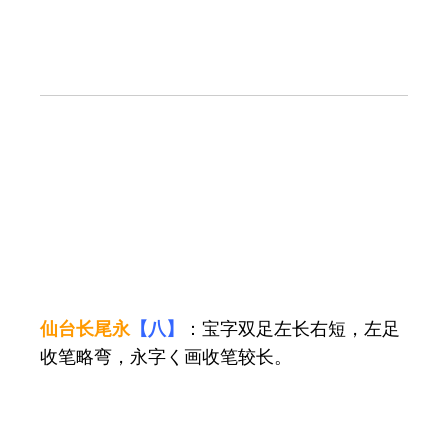
仙台长尾永
【八】
：宝字双足左长右短，左足
收笔略弯，永字く画收笔较长。