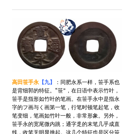
高田笹手永
【九】
：同肥永系一样，笹手系也
是背细郭的特征。“笹”，在日语中表示竹叶，
笹手是指形如竹叶的笔画。在笹手永中是指永
字的フ画与く画第一笔，行笔时顿笔起笔，收
笔变细，笔画如竹叶一般，非常形象。另外，
笹手永的宽尾微内跳；通字辵的末笔几乎成直
线，收笔无明显挑起。这几个特征也是区分笹