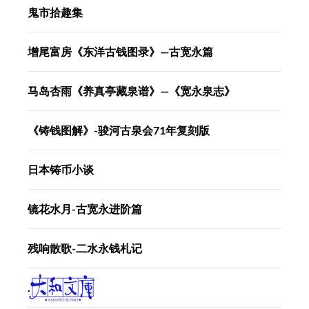
鬼市拾趣集
增尾富房《东洋古钱图录》—古宽永篇
马岛杏雨《养真亭藏泉谱》—《宽永泉志》
《铸钱图解》-骏河古泉会71年复刻版
日本铸币小谈
镜花水月-古宽永进阶篇
残响散歌-二水永钱札记
.