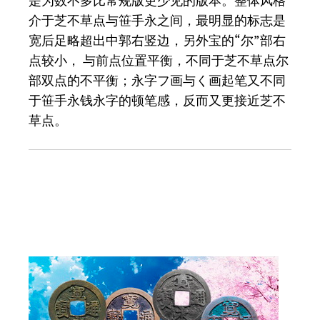
是为数不多比常规版更少见的版本。整体风格
介于芝不草点与笹手永之间，最明显的标志是
宽后足略超出中郭右竖边，另外宝的“尔”部右
点较小， 与前点位置平衡，不同于芝不草点尔
部双点的不平衡；永字フ画与く画起笔又不同
于笹手永钱永字的顿笔感，反而又更接近芝不
草点。