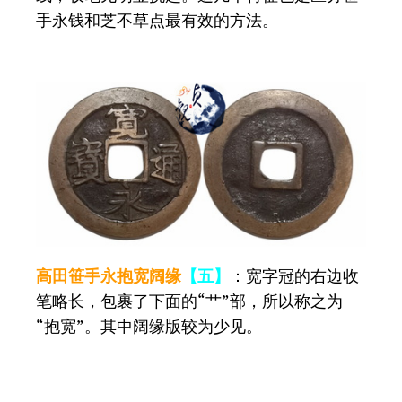
手永钱和芝不草点最有效的方法。
高田笹手永抱宽阔缘
【五】
：宽字冠的右边收
笔略长，包裹了下面的“艹”部，所以称之为
“抱宽”。其中阔缘版较为少见。