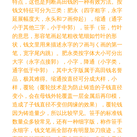
特点，这也是判断高田钱的一种有效方法。按
钱文特征可分为三类：肥永（四字粗字，永字
延展幅度大，永头和フ画仰起），缩通（通字
小于其他三字，小于中郭），笹手（笹，竹叶
的意思，形容笔画起笔粗收笔细如竹叶的形
状，钱文里用来描述永字的フ画与く画的第一
笔，宽字尾内跳）。肥永类按字体大小可分出
大字（永字点接郭），小字，降通（小字类，
通字低于中郭），其中大字版属于高田钱名誉
品，极其难得。缩通按直径可分成大样，小
样，覆轮（覆轮技术是为防止铸造的子钱直径
变小，会在母钱外轮覆盖一层金属后再印模，
造成了子钱直径不变但阔缘的效果），覆轮钱
因为铸造量少，所以比较罕见。笹手的标准钱
数量众多较常见，还有一种细字版，称作笹手
永细字，钱文笔画全部存有明显加刀痕迹，宝