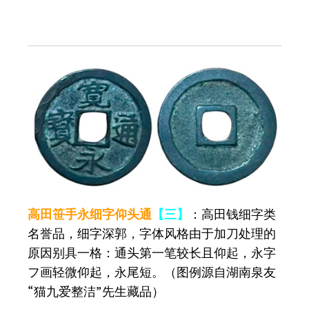
高田笹手永细字仰头通
【三】
：高田钱细字类
名誉品，细字深郭，字体风格由于加刀处理的
原因别具一格：通头第一笔较长且仰起，永字
フ画轻微仰起，永尾短。（图例源自湖南泉友
“猫九爱整洁”先生藏品）