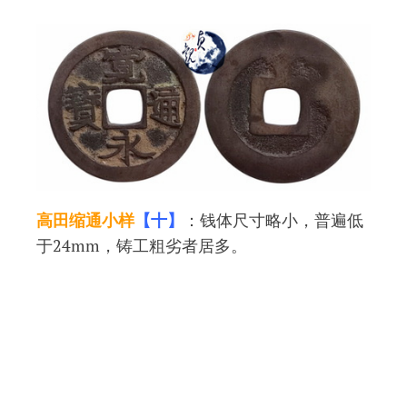
高田缩通小样
【十】
：钱体尺寸略小，普遍低
于24mm，铸工粗劣者居多。