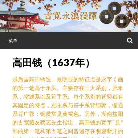
跳
至
正
文
菜单
高田钱（1637年）
越后国高田铸造，最明显的特征点是永字く画
的第一笔高于永头。主要存在三大系别，肥永
系，缩通系以及笹手系。每个系别的背郭都有
其固定的特点，肥永系与笹手系背细郭，缩通
系背广郭；铜质常见黄褐色。另外，湖南益阳
的古宽藏友蔡艺先生指出，高田钱的宽字“見”
部的第一笔和第五笔之间普遍存在明显断开的