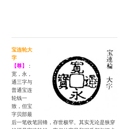
宝连轮大
字
【尊】
：
宽，永，
通三字与
普通宝连
轮钱一
致，但宝
字贝部最
后一笔收笔回锋，存世极罕。其实无论是狭穿