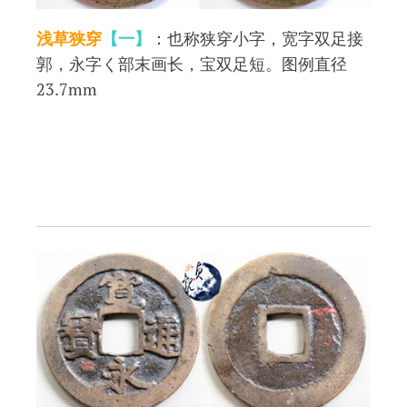
浅草狭穿
【一】
：也称狭穿小字，宽字双足接
郭，永字く部末画长，宝双足短。图例直径
23.7mm