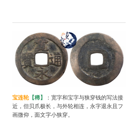
宝连轮
【稀】
：宽字和宝字与狭穿钱的写法接
近，但贝爪极长，与外轮相连，永字退永且フ
画微仰，面文字小狭穿。