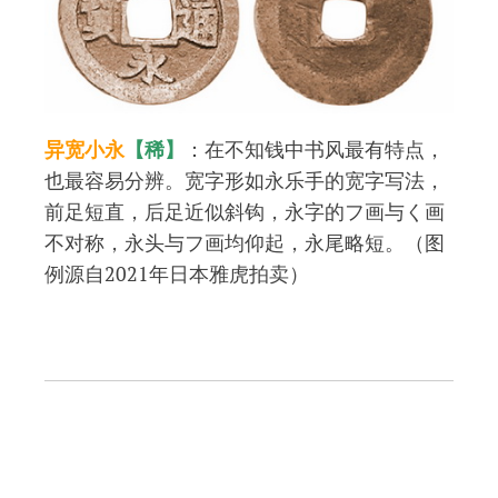
异宽小永
【稀】
：在不知钱中书风最有特点，
也最容易分辨。宽字形如永乐手的宽字写法，
前足短直，后足近似斜钩，永字的フ画与く画
不对称，永头与フ画均仰起，永尾略短。（图
例源自2021年日本雅虎拍卖）