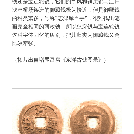
钱还是宝连轮钱，它们的字风和铜质都与江户
浅草桥场铸造的御藏钱极为接近，但是御藏钱
的种类繁多，号称“志津摩百手”，很难找出笔
画完全相同的两枚钱，所以狭穿钱与宝连轮钱
这种字体固化的版别，把其归类为御藏钱又会
比较牵强。
（拓片出自增尾富房《东洋古钱图录》）