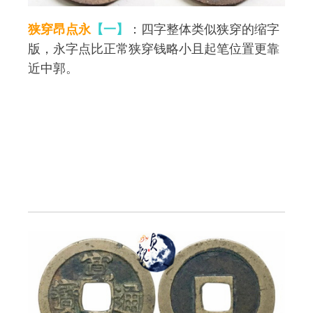
狭穿昂点永
【一】
：四字整体类似狭穿的缩字
版，永字点比正常狭穿钱略小且起笔位置更靠
近中郭。