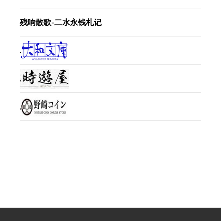
残响散歌-二水永钱札记
.
.
.