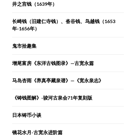
井之宫钱（1639年）
长崎钱（旧建仁寺钱）、沓谷钱、鸟越钱（1653
年-1656年）
鬼市拾趣集
增尾富房《东洋古钱图录》—古宽永篇
马岛杏雨《养真亭藏泉谱》—《宽永泉志》
《铸钱图解》-骏河古泉会71年复刻版
日本铸币小谈
镜花水月-古宽永进阶篇