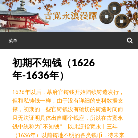
跳
至
正
文
菜单
初期不知钱（1626
年-1636年）
1626年以后，幕府官铸钱开始陆续铸造发行，
但和私铸钱一样，由于没有详细的史料数据支
撑，初期的一些官铸钱没有确切的铸造时间而
且无法证明具体出自哪个钱座，所以在古宽永
钱中统称为“不知钱”，以此泛指宽永十三年
（1636年）以前铸地不明的各类钱币，待未来