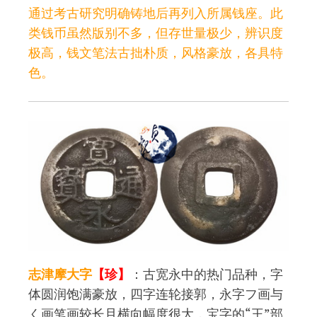
通过考古研究明确铸地后再列入所属钱座。此
类钱币虽然版别不多，但存世量极少，辨识度
极高，钱文笔法古拙朴质，风格豪放，各具特
色。
志津摩大字
【珍】
：古宽永中的热门品种，字
体圆润饱满豪放，四字连轮接郭，永字フ画与
く画笔画较长且横向幅度很大，宝字的“王”部