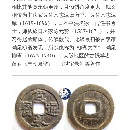
相比其他宽永钱更瘦，且倾斜角度更大。钱文
相传为书法家佐佐木志津摩所书。佐佐木志津
摩（1619-1695），日本书法名家，官任书博
士，师从旅日名家陈元赟（1587-1671），并
习得赵孟頫体，传续数代。此钱最初被古泉家
濑尾柳斋发现，所以也称为“柳斋大字”。濑尾
柳斋（1673-1740），大阪地区的古钱学者，
留有《皇朝泉谱》，《世宝录》等著作。