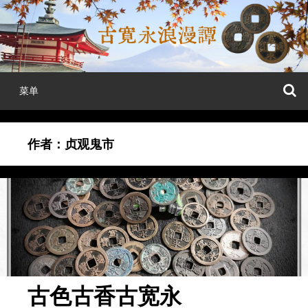
跳
至
正
文
菜单
作者：
贞观鬼市
古色古香古宽永