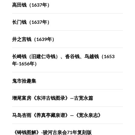
高田钱（1637年）
长门钱（1637年）
井之宫钱（1639年）
长崎钱（旧建仁寺钱）、沓谷钱、鸟越钱（1653
年-1656年）
鬼市拾趣集
增尾富房《东洋古钱图录》—古宽永篇
马岛杏雨《养真亭藏泉谱》—《宽永泉志》
《铸钱图解》-骏河古泉会71年复刻版