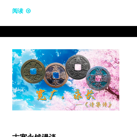
阅读
古
色
古
香
古
宽
永